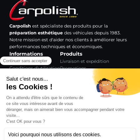
Carpolish
est spécialiste des produits pour la
préparation esthétique
des véhicules depuis 1983.
Notre mission est d'aider nos clients à améliorer leurs
performances techniques et économiques.
Informations
Produits
Mentions légales
Livraison et expédition
Conditions d'utilisation
Promotions
Paiement sécurisé
Nouveaux produits
Gestion des cookies
Meilleures ventes
Plan du site
Notre société
L'entreprise Carpolish
Formations
Contact