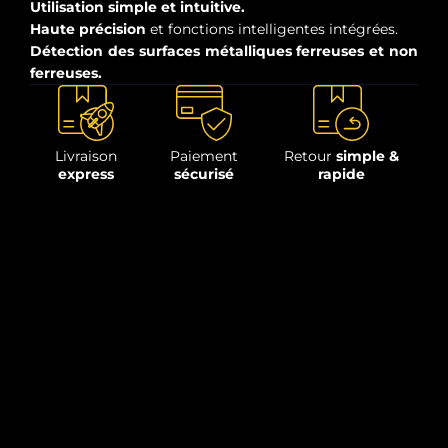
Utilisation simple et intuitive.
Haute précision
et fonctions intelligentes intégrées.
Détection des surfaces métalliques ferreuses et non
ferreuses.
Livraison
Paiement
Retour
simple &
express
sécurisé
rapide
Description
Appareil de mesure permettant d'évaluer
l'épaisseur de peinture sur les surfaces
métalliques ferreuses (fer, acier, etc.) et non
ferreuses (aluminium, laiton, cuivre, bronze,
zinc, etc.).