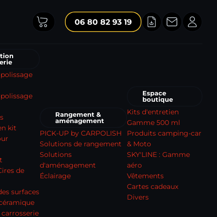
06 80 82 93 19
tion
erie
 polissage
Espace
polissage
boutique
Kits d'entretien
Rangement &
s
aménagement
Gamme 500 ml
n kit
PICK-UP by CARPOLISH
Produits camping-car
our
Solutions de rangement
& Moto
Solutions
SKY'LINE : Gamme
t
d'aménagement
aéro
Cires de
Éclairage
Vêtements
Cartes cadeaux
des surfaces
Divers
 céramique
 carrosserie