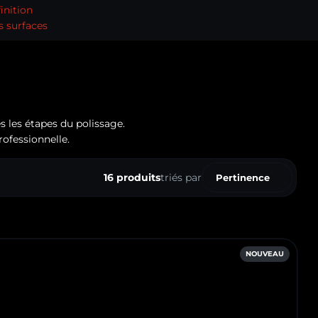
finition
s surfaces
es les étapes du polissage.
rofessionnelle.
16 produits
triés par
Pertinence
Ventes, ordre décro
Pertinence
Nom, A à Z
NOUVEAU
Nom, Z à A
Prix, croissant