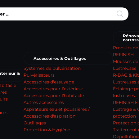
Rénova
carross
Produits de
REFINISH
Accessoires & Outillages
Mousses de 
Systèmes de pulvérisation
Lustreuses
térieur &
Pulvérisateurs
R-BAG & Kit
Accessoires d'essuyage
Lustreuses e
abitacle
Accessoires pour l'extérieur
Éclairage p
ures
Accessoires pour l'habitacle
lustreuses
uirs
Autres accessoires
REFINISH ki
Aspirateurs eau et poussières /
Lustrage & 
ures
Accessoires d'aspiration
protection
Outillages
Protection 
Protection & Hygiène
Traitement
Dépollution