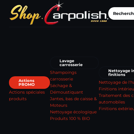
Lavage
carrosserie
Nettoyage in
Shampoings
finitions
carrosserie
Actions
Nettoyage de l'h
PROMO
Séchage &
Finitions intérie
Actions spéciales
Démoustiquant
Traitement des c
produits
Jantes, bas de caisse &
automobiles
Moteurs
Finitions extérie
Nettoyage écologique
Produits 100 % BIO