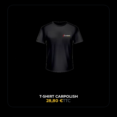
Pertinence
Nom, A à Z
Nom, Z à A
Prix, croissant
Prix, décroissant
Référence, A à Z
Référence, Z à A
T-SHIRT CARPOLISH
28,80 €
TTC