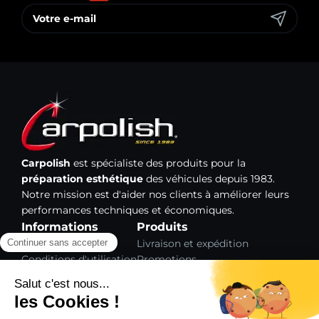
Carpolish
est spécialiste des produits pour la
préparation esthétique
des véhicules depuis 1983.
Notre mission est d'aider nos clients à améliorer leurs
performances techniques et économiques.
Informations
Produits
Mentions légales
Livraison et expédition
Conditions d'utilisation
Promotions
Paiement sécurisé
Nouveaux produits
Gestion des cookies
Meilleures ventes
Plan du site