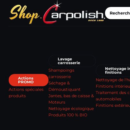
Lavage
carrosserie
Nettoyage in
Shampoings
finitions
carrosserie
Actions
Nettoyage de l'h
PROMO
Séchage &
Finitions intérie
Actions spéciales
Démoustiquant
Traitement des c
produits
Jantes, bas de caisse &
automobiles
Moteurs
Finitions extérie
Nettoyage écologique
Produits 100 % BIO