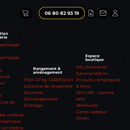
06 80 82 93 19
tion
erie
 polissage
Espace
polissage
boutique
Kits d'entretien
Rangement &
s
aménagement
Gamme 500 ml
n kit
PICK-UP by CARPOLISH
Produits camping-car
our
Solutions de rangement
& Moto
Solutions
SKY'LINE : Gamme
t
d'aménagement
aéro
Cires de
Éclairage
Vêtements
Cartes cadeaux
des surfaces
Divers
 céramique
 carrosserie