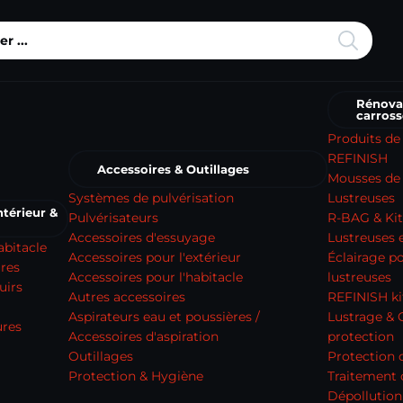
Rénova
carross
Produits de
REFINISH
Accessoires & Outillages
Mousses de 
Systèmes de pulvérisation
Lustreuses
térieur &
Pulvérisateurs
R-BAG & Kit
Accessoires d'essuyage
Lustreuses e
abitacle
Accessoires pour l'extérieur
Éclairage p
ures
Accessoires pour l'habitacle
lustreuses
uirs
Autres accessoires
REFINISH ki
Aspirateurs eau et poussières /
Lustrage & 
ures
Accessoires d'aspiration
protection
Outillages
Protection 
Protection & Hygiène
Traitement
Dépollution