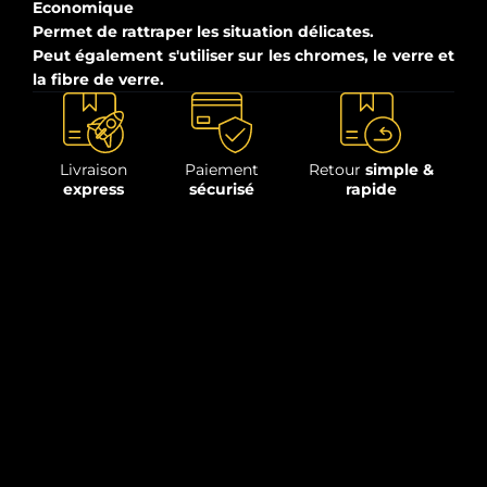
Economique
Permet de rattraper les situation délicates.
Peut également s'utiliser sur les chromes, le verre et
la fibre de verre.
Livraison
Paiement
Retour
simple &
express
sécurisé
rapide
Description
La gomme carrosserie FINE GOMB
nettoie
les surfaces et élimine les tâches tenaces
telles que : peinture, goudron, sève
d'arbres, résidus d'insectes, et surplus de
peinture ,...
Application