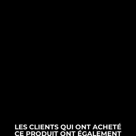
Conseils
formations CAMPUS CARPOLISH
démonstration à domicile
Découvrez notre catalogue professionnel
complet en cliquant sur ce lien.
LES CLIENTS QUI ONT ACHETÉ
CE PRODUIT ONT ÉGALEMENT