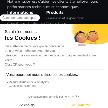
Notre mission est d'aider nos clients à améliorer leurs
performances techniques et économiques.
Informations
Produits
Mentions légales
Livraison et expédition
Conditions d'utilisation
Promotions
Paiement sécurisé
Nouveaux produits
Gestion des cookies
Meilleures ventes
Plan du site
Notre société
L'entreprise Carpolish
Formations
Contact
COPYRIGHT © 2026,
SHOP CARPOLISH
- RÉALISÉ
PAR
WEB2DO