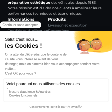
préparation esthétique
des véhicules depuis 1983.
Notre mission est d'aider nos clients à améliorer leurs
performances techniques et économiques.
Informations
Produits
Mentions légales
Livraison et expédition
Conditions d'utilisation
Promotions
Paiement sécurisé
Nouveaux produits
Gestion des cookies
Meilleures ventes
Plan du site
Notre société
L'entreprise Carpolish
Formations
Contact
COPYRIGHT © 2026,
SHOP CARPOLISH
- RÉALISÉ
PAR
WEB2DO