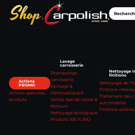
Lavage
carrosserie
Nettoyage in
Shampoings
finitions
carrosserie
Actions
Nettoyage de l'h
PROMO
Séchage &
Finitions intérie
Actions spéciales
Démoustiquant
Traitement des c
produits
Jantes, bas de caisse &
automobiles
Moteurs
Finitions extérie
Nettoyage écologique
Produits 100 % BIO