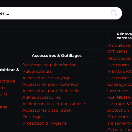
Rénova
carross
Produits de
REFINISH
Accessoires & Outillages
Mousses de 
Systèmes de pulvérisation
Lustreuses
térieur &
Pulvérisateurs
R-BAG & Kit
Accessoires d'essuyage
Lustreuses e
abitacle
Accessoires pour l'extérieur
Éclairage p
ures
Accessoires pour l'habitacle
lustreuses
uirs
Autres accessoires
REFINISH ki
Aspirateurs eau et poussières /
Lustrage & 
ures
Accessoires d'aspiration
protection
Outillages
Protection 
Protection & Hygiène
Traitement
Dépollution