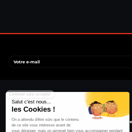
Carpolish
est spécialiste des produits pour la
préparation 
économiques.